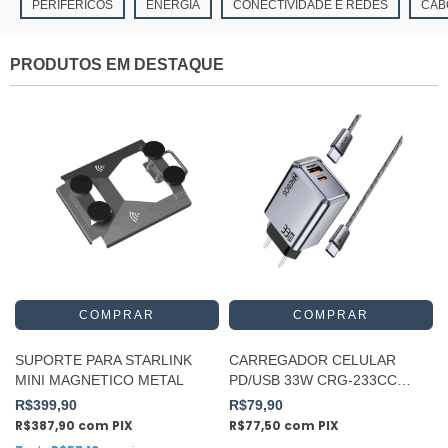
PERIFÉRICOS
ENERGIA
CONECTIVIDADE E REDES
CAB
PRODUTOS EM DESTAQUE
SUPORTE PARA STARLINK
CARREGADOR CELULAR
MINI MAGNETICO METAL
PD/USB 33W CRG-233CC
HREBOS
R$399,90
R$79,90
R$387,90
com
PIX
R$77,50
com
PIX