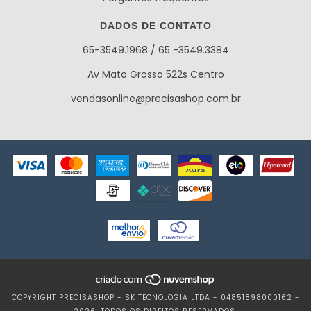
DADOS DE CONTATO
65-3549.1968 / 65 -3549.3384
Av Mato Grosso 522s Centro
vendasonline@precisashop.com.br
COPYRIGHT PRECISASHOP - SK TECNOLOGIA LTDA - 04851898000162 -