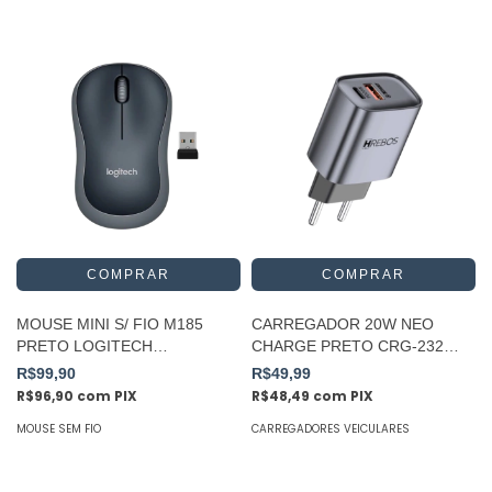
MOUSE MINI S/ FIO M185
CARREGADOR 20W NEO
PRETO LOGITECH
CHARGE PRETO CRG-232
PROMOÇÃO
HREBOS
R$99,90
R$49,99
R$96,90
com
PIX
R$48,49
com
PIX
MOUSE SEM FIO
CARREGADORES VEICULARES