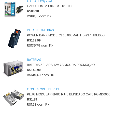
CABO HDMI/VGA
CABO HDMI 2.1 8K 3M 018-1030
R$88,98
R$86,31
com
PIX
PILHAS E BATERIAS
POWER BANK MODERN 10.000MAH HS-937 HREBOS
R$139,99
R$135,79
com
PIX
BATERIAS
BATERIA SELADA 12V 7A MOURA PROMOÇÃO
R$149,90
R$145,40
com
PIX
CONECTORES DE REDE
PLUG MODULAR 8P8C RJ45 BLINDADO CAT6 PGMD0006
R$1,99
R$1,93
com
PIX