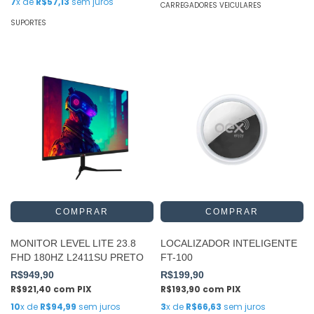
7
x de
R$57,13
sem juros
CARREGADORES VEICULARES
SUPORTES
MONITOR LEVEL LITE 23.8
LOCALIZADOR INTELIGENTE
FHD 180HZ L2411SU PRETO
FT-100
R$949,90
R$199,90
R$921,40
com
PIX
R$193,90
com
PIX
10
x de
R$94,99
sem juros
3
x de
R$66,63
sem juros