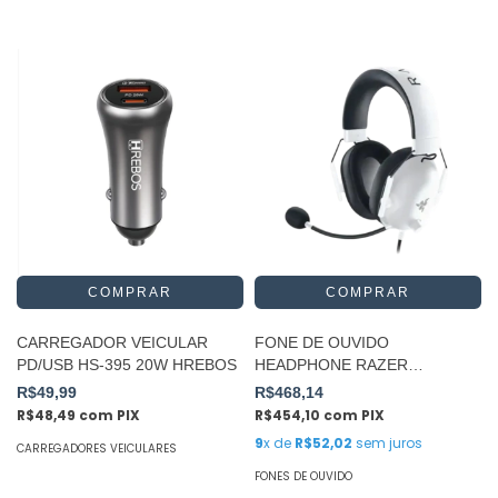
CARREGADOR VEICULAR
FONE DE OUVIDO
PD/USB HS-395 20W HREBOS
HEADPHONE RAZER
BLACKSHARK V2 BRANCO
R$49,99
R$468,14
R$48,49
com
PIX
R$454,10
com
PIX
9
x de
R$52,02
sem juros
CARREGADORES VEICULARES
FONES DE OUVIDO