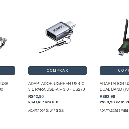
 USB
ADAPTADOR UGREEN USB-C
ADAPTADOR US
80
3.1 PARA USB-A F 3.0 - US270
DUAL BAND (KA
R$42,90
R$92,99
R$41,61
com
PIX
R$90,20
com
P
ADAPTADORES WIRELESS
ADAPTADORES WIRE