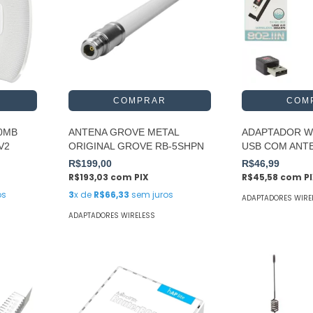
0MB
ANTENA GROVE METAL
ADAPTADOR WI
V2
ORIGINAL GROVE RB-5SHPN
USB COM ANT
R$199,00
R$46,99
R$193,03
com
PIX
R$45,58
com
P
os
3
x de
R$66,33
sem juros
ADAPTADORES WIRE
ADAPTADORES WIRELESS