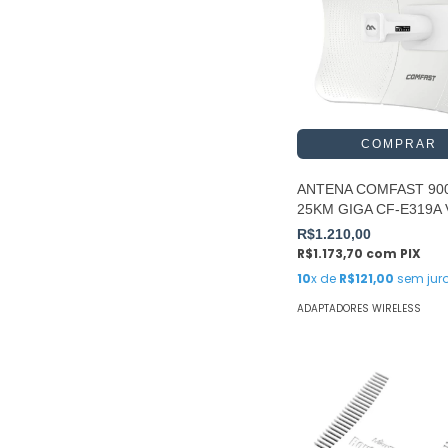
ANTENA COMFAST 90
25KM GIGA CF-E319A 
R$1.210,00
R$1.173,70
com
PIX
10
x de
R$121,00
sem jur
ADAPTADORES WIRELESS