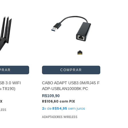
B 3.0 WIFI
CABO ADAPT USB3.0M/RJ45 F
-T8190)
ADP-USBLAN1000BK PC
R$109,90
IX
R$106,60
com
PIX
2
x de
R$54,95
sem juros
LESS
ADAPTADORES WIRELESS