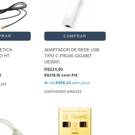
ETICA
ADAPTADOR DE REDE USB
O HT
TIPO C P/RJ45 GIGABIT
UE300C
R$224,90
X
R$218,15
com
PIX
4
x de
R$56,23
sem juros
LESS
ADAPTADORES WIRELESS