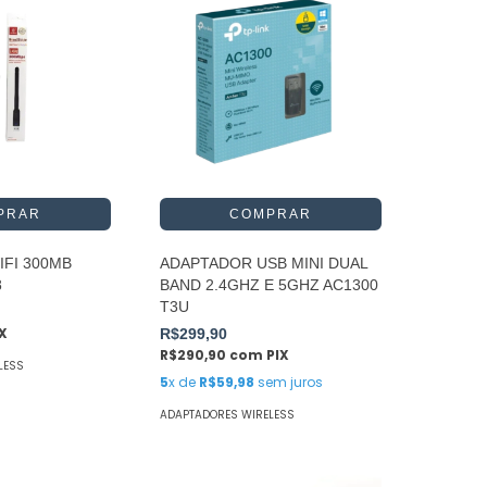
FI 300MB
ADAPTADOR USB MINI DUAL
8
BAND 2.4GHZ E 5GHZ AC1300
T3U
IX
R$299,90
R$290,90
com
PIX
LESS
5
x de
R$59,98
sem juros
ADAPTADORES WIRELESS