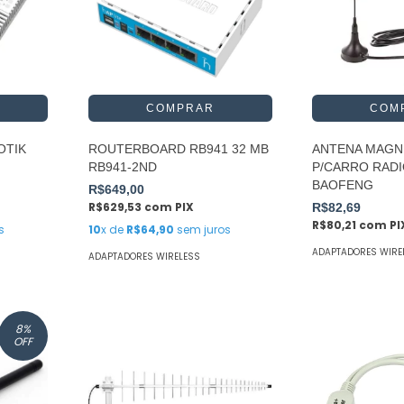
OTIK
ROUTERBOARD RB941 32 MB
ANTENA MAGN
RB941-2ND
P/CARRO RADI
BAOFENG
R$649,00
R$629,53
com
PIX
R$82,69
R$80,21
com
PI
s
10
x de
R$64,90
sem juros
ADAPTADORES WIRE
ADAPTADORES WIRELESS
8
%
OFF