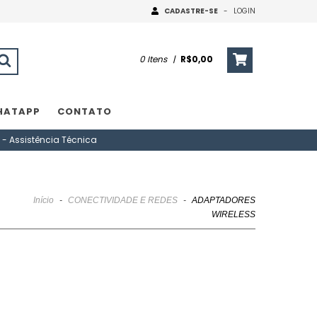
CADASTRE-SE
-
LOGIN
0
Itens
|
R$0,00
HATAPP
CONTATO
 - Assistência Técnica
Início
-
CONECTIVIDADE E REDES
-
ADAPTADORES
WIRELESS