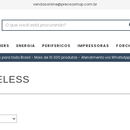
vendasonline@precisashop.com.br
NERS
ENERGIA
PERIFERICOS
IMPRESSORAS
FORC
s para todo Brasil - Mais de 10.000 produtos - Atendimento via WhatsApp
ELESS