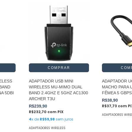
ELESS
ADAPTADOR USB MINI
ADAPTADOR U
 BAND
WIRELESS MU-MIMO DUAL
MACHO PARA U
A 5DBI
BAND 2.4GHZ E 5GHZ AC1300
FÊMEA 5 GBPS
ARCHER T3U
R$38,90
R$37,73
com
P
R$239,90
R$232,70
com
PIX
ADAPTADORES WIRE
4
x de
R$59,98
sem juros
ADAPTADORES WIRELESS