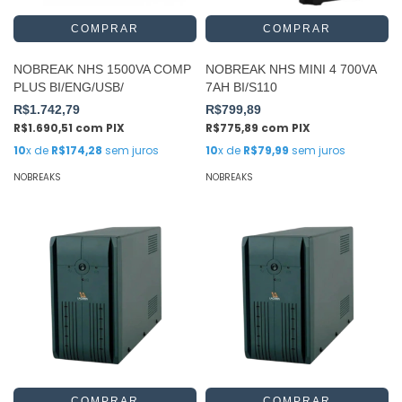
NOBREAK NHS 1500VA COMP
NOBREAK NHS MINI 4 700VA
PLUS BI/ENG/USB/
7AH BI/S110
R$1.742,79
R$799,89
R$1.690,51
com
PIX
R$775,89
com
PIX
10
x de
R$174,28
sem juros
10
x de
R$79,99
sem juros
NOBREAKS
NOBREAKS