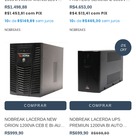
GNB1000 S/BATERIA
BI-AUT/S110
R$1.498,88
R$4.653,00
R$1.453,91
com
PIX
R$4.513,41
com
PIX
10
x de
R$149,89
sem juros
10
x de
R$465,30
sem juros
NOBREAKS
NOBREAKS
0
%
OFF
NOBREAK LACERDA NEW
NOBREAK LACERDA UPS
ORION 1200VA CEB E BI-AUT
PREMIUN 1200VA BI AUTO
S115V
LACERDA
R$999,90
R$699,90
R$699,90