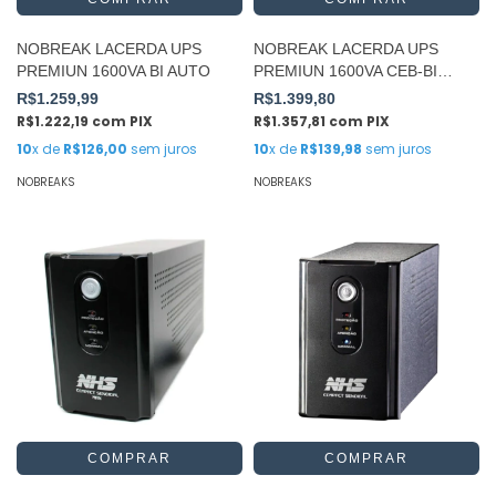
NOBREAK LACERDA UPS
NOBREAK LACERDA UPS
PREMIUN 1600VA BI AUTO
PREMIUN 1600VA CEB-BI
AUTO
R$1.259,99
R$1.399,80
R$1.222,19
com
PIX
R$1.357,81
com
PIX
10
x de
R$126,00
sem juros
10
x de
R$139,98
sem juros
NOBREAKS
NOBREAKS