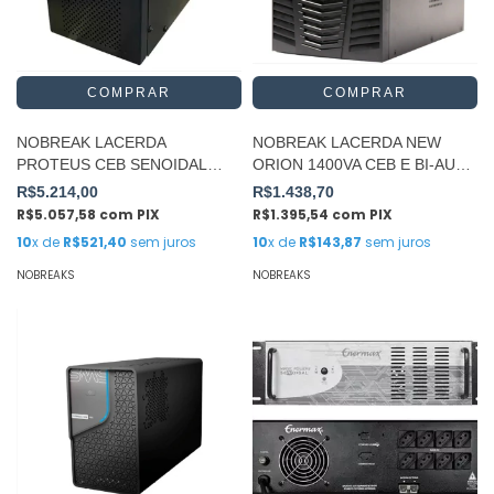
NOBREAK LACERDA
NOBREAK LACERDA NEW
PROTEUS CEB SENOIDAL
ORION 1400VA CEB E BI-AUT
3000VA E/S110V
S115V
R$5.214,00
R$1.438,70
R$5.057,58
com
PIX
R$1.395,54
com
PIX
10
x de
R$521,40
sem juros
10
x de
R$143,87
sem juros
NOBREAKS
NOBREAKS