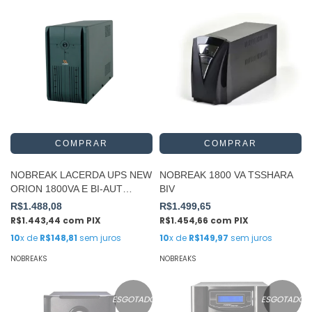
NOBREAK LACERDA UPS NEW
NOBREAK 1800 VA TSSHARA
ORION 1800VA E BI-AUT
BIV
S115V 9 TOMADAS
R$1.488,08
R$1.499,65
R$1.443,44
com
PIX
R$1.454,66
com
PIX
10
x de
R$148,81
sem juros
10
x de
R$149,97
sem juros
NOBREAKS
NOBREAKS
ESGOTADO
ESGOTADO