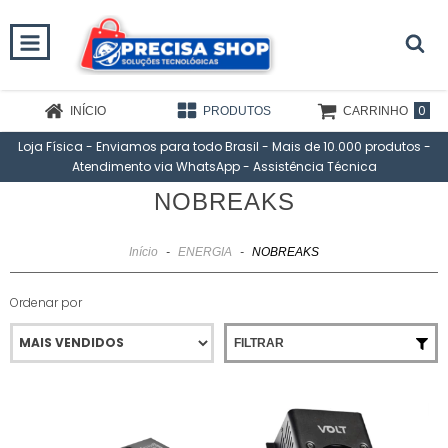
0
INÍCIO
PRODUTOS
CARRINHO
Loja Física - Enviamos para todo Brasil - Mais de 10.000 produtos -
Atendimento via WhatsApp - Assistência Técnica
NOBREAKS
Início
-
ENERGIA
-
NOBREAKS
Ordenar por
FILTRAR