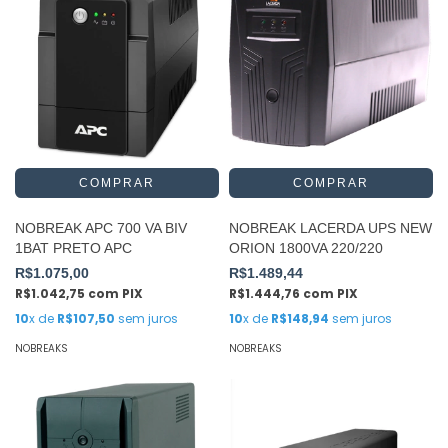
NOBREAK APC 700 VA BIV
NOBREAK LACERDA UPS NEW
1BAT PRETO APC
ORION 1800VA 220/220
R$1.075,00
R$1.489,44
R$1.042,75
com
PIX
R$1.444,76
com
PIX
10
x de
R$107,50
sem juros
10
x de
R$148,94
sem juros
NOBREAKS
NOBREAKS