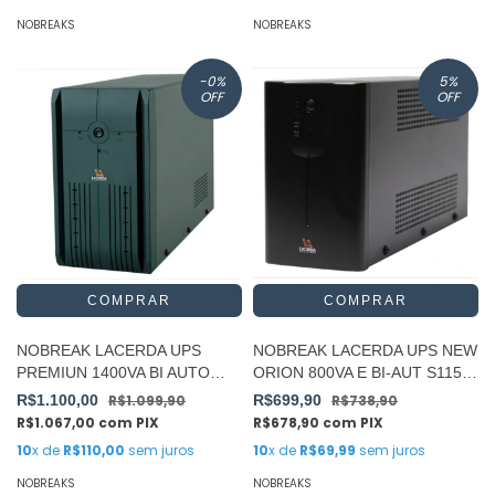
NOBREAKS
NOBREAKS
-0
%
5
%
OFF
OFF
NOBREAK LACERDA UPS
NOBREAK LACERDA UPS NEW
PREMIUN 1400VA BI AUTO
ORION 800VA E BI-AUT S115V
LACERDA
6 TOMADAS
R$1.100,00
R$1.099,90
R$699,90
R$738,90
R$1.067,00
com
PIX
R$678,90
com
PIX
10
x de
R$110,00
sem juros
10
x de
R$69,99
sem juros
NOBREAKS
NOBREAKS