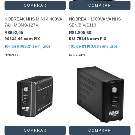
NOBREAK NHS MINI 4 400VA
NOBREAK 1000VA VA NHS
7AH MONO/127V
SEN/BIV/S110
R$652,05
R$1.805,60
R$632,49
com
PIX
R$1.751,43
com
PIX
10
x de
R$65,21
sem juros
10
x de
R$180,56
sem juros
NOBREAKS
NOBREAKS