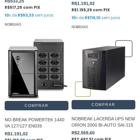
R$533,25
R$1.191,02
R$517,25
com
PIX
R$1.155,29
com
PIX
10
x de
R$53,33
sem juros
10
x de
R$119,10
sem juros
NOBREAKS
NOBREAKS
NOBREAK LACERDA UPS NEW
NO-BREAK POWERTEK 1440
ORION 2000 BI-AUTO SAI-115
VA 127/127 EN039
R$2.569,60
R$1.191,02
R$2.492,51
com
PIX