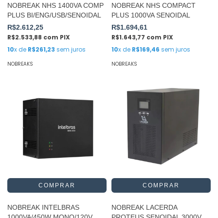
NOBREAK NHS 1400VA COMP
NOBREAK NHS COMPACT
PLUS BI/ENG/USB/SENOIDAL
PLUS 1000VA SENOIDAL
R$2.612,25
R$1.694,61
R$2.533,88
com
PIX
R$1.643,77
com
PIX
10
x de
R$261,23
sem juros
10
x de
R$169,46
sem juros
NOBREAKS
NOBREAKS
NOBREAK INTELBRAS
NOBREAK LACERDA
1000VA/450W MONO/120V
PROTEUS SENOIDAL 3000VA