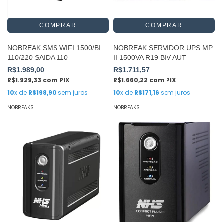
NOBREAK SMS WIFI 1500/BI
NOBREAK SERVIDOR UPS MP
110/220 SAIDA 110
II 1500VA R19 BIV AUT
R$1.989,00
R$1.711,57
R$1.929,33
com
PIX
R$1.660,22
com
PIX
10
x de
R$198,90
sem juros
10
x de
R$171,16
sem juros
NOBREAKS
NOBREAKS