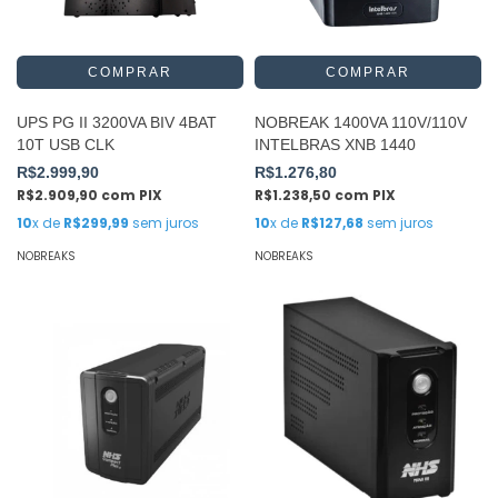
UPS PG II 3200VA BIV 4BAT
NOBREAK 1400VA 110V/110V
10T USB CLK
INTELBRAS XNB 1440
R$2.999,90
R$1.276,80
R$2.909,90
com
PIX
R$1.238,50
com
PIX
10
x de
R$299,99
sem juros
10
x de
R$127,68
sem juros
NOBREAKS
NOBREAKS