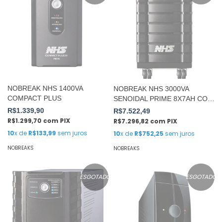
NOBREAK NHS 1400VA
NOBREAK NHS 3000VA
COMPACT PLUS
SENOIDAL PRIME 8X7AH COM
USB
R$1.339,90
R$7.522,49
R$1.299,70
com
PIX
R$7.296,82
com
PIX
10
x de
R$133,99
sem juros
10
x de
R$752,25
sem juros
NOBREAKS
NOBREAKS
ESGOTADO
ESGOTADO