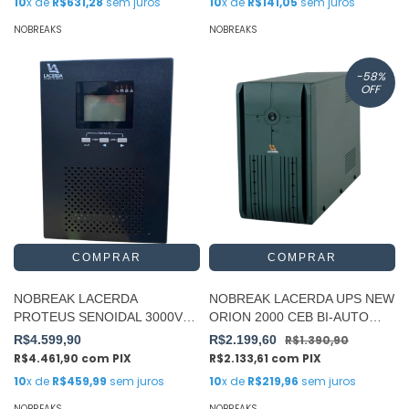
10
x de
R$631,28
sem juros
10
x de
R$141,05
sem juros
NOBREAKS
NOBREAKS
-58
%
OFF
NOBREAK LACERDA
NOBREAK LACERDA UPS NEW
PROTEUS SENOIDAL 3000VA
ORION 2000 CEB BI-AUTO
E/S110V
SAI-115
R$4.599,90
R$2.199,60
R$1.390,90
R$4.461,90
com
PIX
R$2.133,61
com
PIX
10
x de
R$459,99
sem juros
10
x de
R$219,96
sem juros
NOBREAKS
NOBREAKS