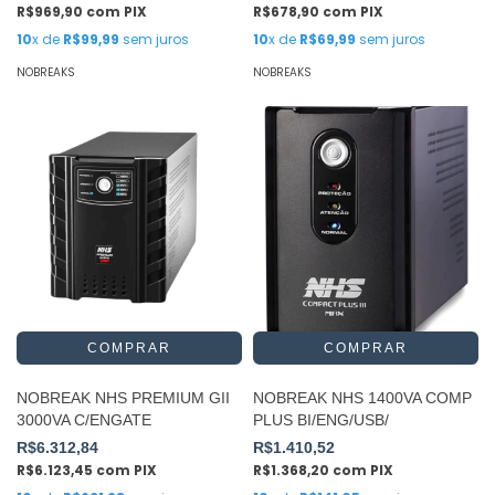
R$969,90
com
PIX
R$678,90
com
PIX
10
x de
R$99,99
sem juros
10
x de
R$69,99
sem juros
NOBREAKS
NOBREAKS
NOBREAK NHS PREMIUM GII
NOBREAK NHS 1400VA COMP
3000VA C/ENGATE
PLUS BI/ENG/USB/
R$6.312,84
R$1.410,52
R$6.123,45
com
PIX
R$1.368,20
com
PIX