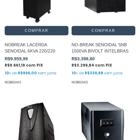
NOBREAK LACERDA
NO-BREAK SENOIDAL SNB
SENOIDAL 6KVA 220/220
1500VA BIVOLT INTELBRAS
R$9.959,99
R$3.398,80
R$9.661,19
com
PIX
R$3.296,84
com
PIX
10
x de
R$996,00
sem juros
10
x de
R$339,88
sem juros
NOBREAKS
NOBREAKS