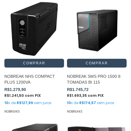
NOBREAK NHS COMPACT
NOBREAK SMS PRO 1500 8
PLUS 1200VA
TOMADAS BI 115
R$1.279,90
R$1.745,72
R$1.241,50
com
PIX
R$1.693,35
com
PIX
10
x de
R$127,99
sem juros
10
x de
R$174,57
sem juros
NOBREAKS
NOBREAKS