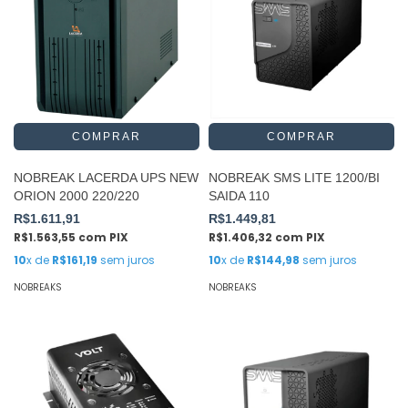
NOBREAK LACERDA UPS NEW
NOBREAK SMS LITE 1200/BI
ORION 2000 220/220
SAIDA 110
R$1.611,91
R$1.449,81
R$1.563,55
com
PIX
R$1.406,32
com
PIX
10
x de
R$161,19
sem juros
10
x de
R$144,98
sem juros
NOBREAKS
NOBREAKS