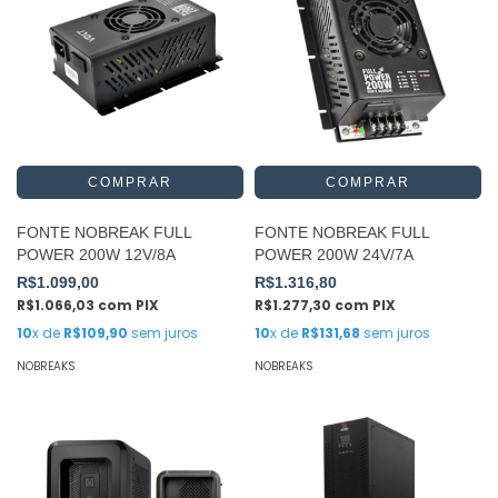
FONTE NOBREAK FULL
FONTE NOBREAK FULL
POWER 200W 12V/8A
POWER 200W 24V/7A
R$1.099,00
R$1.316,80
R$1.066,03
com
PIX
R$1.277,30
com
PIX
10
x de
R$109,90
sem juros
10
x de
R$131,68
sem juros
NOBREAKS
NOBREAKS