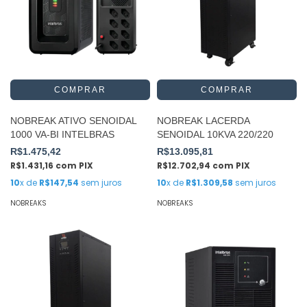
NOBREAK ATIVO SENOIDAL
NOBREAK LACERDA
1000 VA-BI INTELBRAS
SENOIDAL 10KVA 220/220
R$1.475,42
R$13.095,81
R$1.431,16
com
PIX
R$12.702,94
com
PIX
10
x de
R$147,54
sem juros
10
x de
R$1.309,58
sem juros
NOBREAKS
NOBREAKS