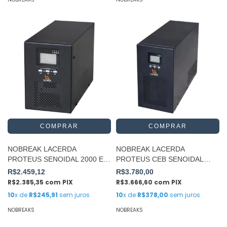
NOBREAK LACERDA
NOBREAK LACERDA
PROTEUS SENOIDAL 2000 E/S
PROTEUS CEB SENOIDAL
110
3000VA ES110V
R$2.459,12
R$3.780,00
R$2.385,35
com
PIX
R$3.666,60
com
PIX
10
x de
R$245,91
sem juros
10
x de
R$378,00
sem juros
NOBREAKS
NOBREAKS