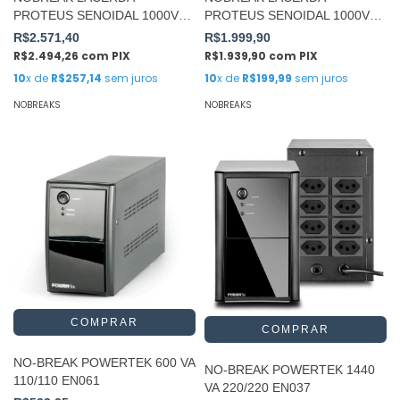
PROTEUS SENOIDAL 1000VA
PROTEUS SENOIDAL 1000VA
E/S220V
ES115V
R$2.571,40
R$1.999,90
R$2.494,26
com
PIX
R$1.939,90
com
PIX
10
x de
R$257,14
sem juros
10
x de
R$199,99
sem juros
NOBREAKS
NOBREAKS
NO-BREAK POWERTEK 600 VA
NO-BREAK POWERTEK 1440
110/110 EN061
VA 220/220 EN037