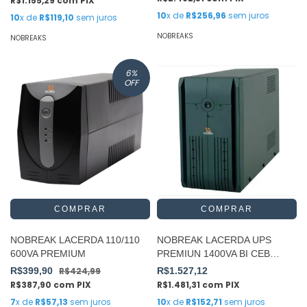
R$1.155,29
com
PIX
10
x de
R$256,96
sem juros
10
x de
R$119,10
sem juros
NOBREAKS
NOBREAKS
6
%
OFF
NOBREAK LACERDA 110/110
NOBREAK LACERDA UPS
600VA PREMIUM
PREMIUN 1400VA BI CEB
AUTO LACERDA
R$399,90
R$424,99
R$1.527,12
R$387,90
com
PIX
R$1.481,31
com
PIX
7
x de
R$57,13
sem juros
10
x de
R$152,71
sem juros