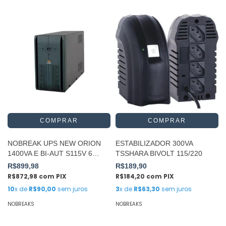
NOBREAK UPS NEW ORION
ESTABILIZADOR 300VA
1400VA E BI-AUT S115V 6
TSSHARA BIVOLT 115/220
TOMADAS
R$899,98
R$189,90
R$872,98
com
PIX
R$184,20
com
PIX
10
x de
R$90,00
sem juros
3
x de
R$63,30
sem juros
NOBREAKS
NOBREAKS