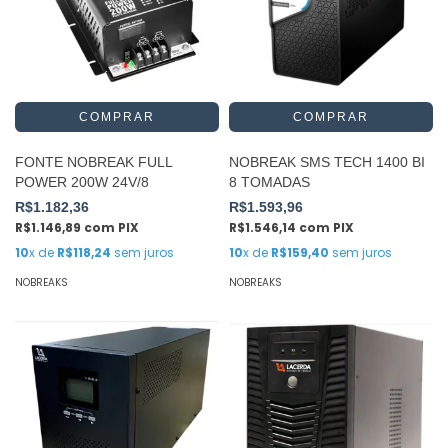
FONTE NOBREAK FULL
NOBREAK SMS TECH 1400 BI
POWER 200W 24V/8
8 TOMADAS
R$1.182,36
R$1.593,96
R$1.146,89
com
PIX
R$1.546,14
com
PIX
10
x de
R$118,24
sem juros
10
x de
R$159,40
sem juros
NOBREAKS
NOBREAKS