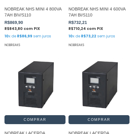
NOBREAK NHS MINI 4 800VA
NOBREAK NHS MINI 4 600VA
7AH BIV/S110
7AH BI/S110
R$869,90
R$732,21
R$843,80
com
PIX
R$710,24
com
PIX
10
x de
R$86,99
sem juros
10
x de
R$73,22
sem juros
NOBREAKS
NOBREAKS
NOBREAK LACERDA
NOBREAK LACERDA