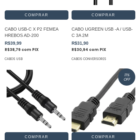
CABO USB-C X P2 FEMEA
CABO UGREEN USB -A / USB-
HREBOS AD-200
C 3A 2M
R$39,99
R$31,90
R$38,79
com
PIX
R$30,94
com
PIX
CABOS USB
CABOS CONVERSORES
11
%
OFF