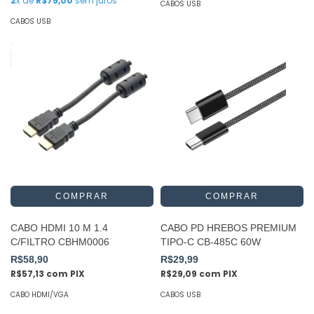
2
x de
R$75,00
sem juros
CABOS USB
CABOS USB
CABO HDMI 10 M 1.4
CABO PD HREBOS PREMIUM
C/FILTRO CBHM0006
TIPO-C CB-485C 60W
R$58,90
R$29,99
R$57,13
com
PIX
R$29,09
com
PIX
CABO HDMI/VGA
CABOS USB