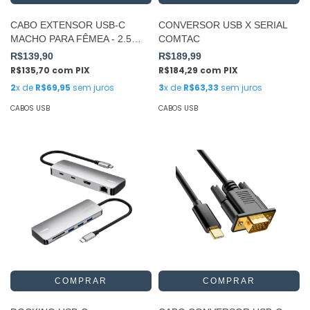
CABO EXTENSOR USB-C
CONVERSOR USB X SERIAL
MACHO PARA FÊMEA - 2.5
COMTAC
METROS
R$139,90
R$189,99
R$135,70
com
PIX
R$184,29
com
PIX
2
x de
R$69,95
sem juros
3
x de
R$63,33
sem juros
CABOS USB
CABOS USB