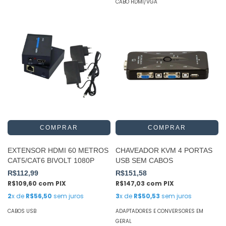
CABO HDMI/VGA
EXTENSOR HDMI 60 METROS
CHAVEADOR KVM 4 PORTAS
CAT5/CAT6 BIVOLT 1080P
USB SEM CABOS
R$112,99
R$151,58
R$109,60
com
PIX
R$147,03
com
PIX
2
x de
R$56,50
sem juros
3
x de
R$50,53
sem juros
CABOS USB
ADAPTADORES E CONVERSORES EM
GERAL