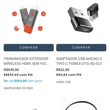
TRANSMISSOR EXTENSOR
ADAPTADOR USB MACHO X
WIRELESS HDMI SEM FIO
TIPO-C FEMEA OTG AD-013
1080P 60HZ PRETO
R$549,90
R$11,99
R$533,40
com
PIX
R$11,63
com
PIX
10
x de
R$54,99
sem juros
CABOS USB
ADAPTADORES DE VÍDEO