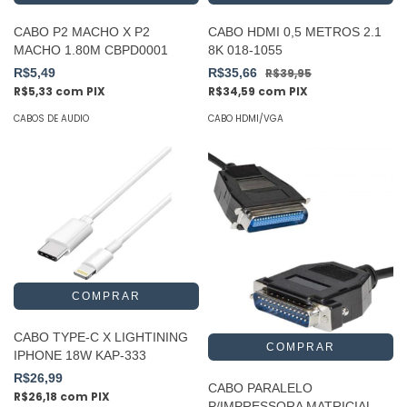
CABO P2 MACHO X P2
CABO HDMI 0,5 METROS 2.1
MACHO 1.80M CBPD0001
8K 018-1055
R$5,49
R$35,66
R$39,95
R$5,33
com
PIX
R$34,59
com
PIX
CABOS DE AUDIO
CABO HDMI/VGA
CABO TYPE-C X LIGHTINING
IPHONE 18W KAP-333
R$26,99
CABO PARALELO
R$26,18
com
PIX
P/IMPRESSORA MATRICIAL