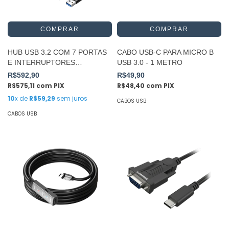
HUB USB 3.2 COM 7 PORTAS
CABO USB-C PARA MICRO B
E INTERRUPTORES
USB 3.0 - 1 METRO
INDIVIDUAIS
R$592,90
R$49,90
R$575,11
com
PIX
R$48,40
com
PIX
10
x de
R$59,29
sem juros
CABOS USB
CABOS USB