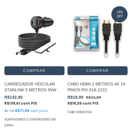
13
%
OFF
CARREGADOR VEICULAR
CABO HDMI 2 METROS 4K 19
STARLINK 5 METROS 95W
PINOS PIX 018-2222
USB-C 12V 24V
R$142,90
R$19,99
R$22,99
R$138,61
com
PIX
R$19,39
com
PIX
2
x de
R$71,45
sem juros
CABO HDMI/VGA
ADAPTADORES E CONVERSORES EM
GERAL