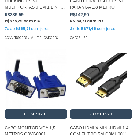
DOCKING USB-C
CABO CONVERSOR USB-C
MULTIPORTAS 9 EM 1 LINHA
PARA VGA 1.8 METRO
ALUMINIUM COMTAC
R$389,99
R$142,90
R$378,29
com
PIX
R$138,61
com
PIX
7
x de
R$55,71
sem juros
2
x de
R$71,45
sem juros
CONVERSORES / MULTIPLICADORES
CABOS USB
CABO MONITOR VGA 1,5
CABO HDMI X MINI-HDMI 1.4
METROS CBVG0001
COM FILTRO 5M CBMH0011