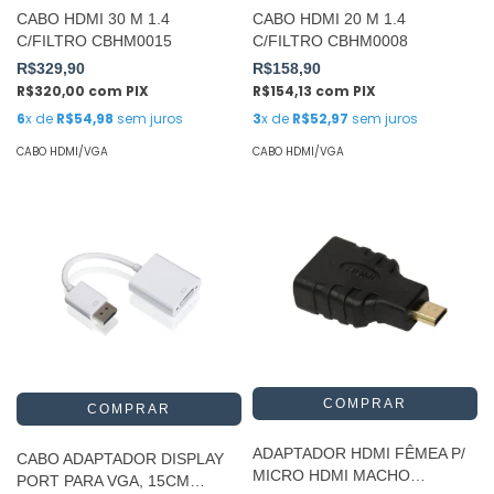
CABO HDMI 30 M 1.4
CABO HDMI 20 M 1.4
C/FILTRO CBHM0015
C/FILTRO CBHM0008
R$329,90
R$158,90
R$320,00
com
PIX
R$154,13
com
PIX
6
x de
R$54,98
sem juros
3
x de
R$52,97
sem juros
CABO HDMI/VGA
CABO HDMI/VGA
ADAPTADOR HDMI FÊMEA P/
CABO ADAPTADOR DISPLAY
MICRO HDMI MACHO
PORT PARA VGA, 15CM