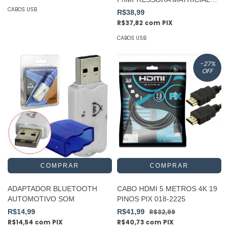
CBUS0019
CABOS USB
R$38,99
R$37,82
com
PIX
CABOS USB
-27
%
OFF
ADAPTADOR BLUETOOTH
CABO HDMI 5 METROS 4K 19
AUTOMOTIVO SOM
PINOS PIX 018-2225
R$14,99
R$41,99
R$32,99
R$14,54
com
PIX
R$40,73
com
PIX