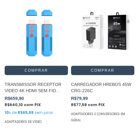
TRANSMISSOR RECEPTOR
CARREGADOR HREBOS 45W
VIDEO 4K HDMI SEM FIO
CRG-226C
WIRELESS 50M NF
R$659,90
R$79,99
R$640,10
com
PIX
R$77,59
com
PIX
10
x de
R$65,99
sem juros
ADAPTADORES E CONVERSORES EM
GERAL
ADAPTADORES DE VÍDEO