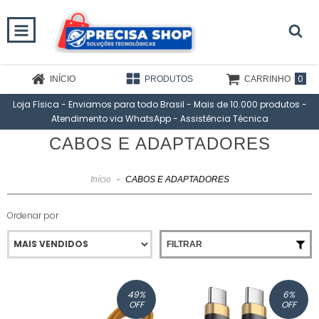
0
INÍCIO
PRODUTOS
CARRINHO
Loja Física - Enviamos para todo Brasil - Mais de 10.000 produtos -
Atendimento via WhatsApp - Assistência Técnica
CABOS E ADAPTADORES
Início
-
CABOS E ADAPTADORES
Ordenar por
FILTRAR
49
%
6
%
OFF
OFF