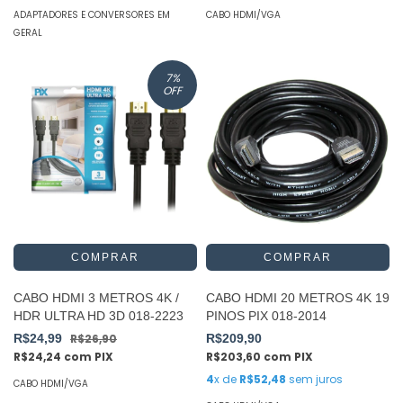
ADAPTADORES E CONVERSORES EM
CABO HDMI/VGA
GERAL
7
%
OFF
CABO HDMI 3 METROS 4K /
CABO HDMI 20 METROS 4K 19
HDR ULTRA HD 3D 018-2223
PINOS PIX 018-2014
R$24,99
R$26,90
R$209,90
R$24,24
com
PIX
R$203,60
com
PIX
4
x de
R$52,48
sem juros
CABO HDMI/VGA