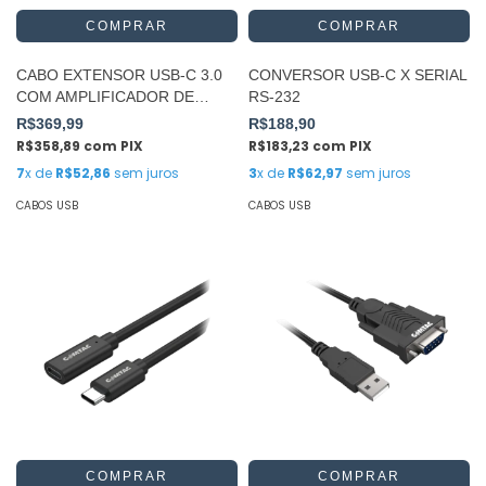
CABO EXTENSOR USB-C 3.0
CONVERSOR USB-C X SERIAL
COM AMPLIFICADOR DE
RS-232
SINAL ATIVO 5 METROS
R$369,99
R$188,90
R$358,89
com
PIX
R$183,23
com
PIX
7
x de
R$52,86
sem juros
3
x de
R$62,97
sem juros
CABOS USB
CABOS USB