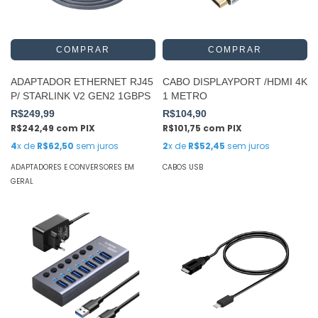
ADAPTADOR ETHERNET RJ45
CABO DISPLAYPORT /HDMI 4K
P/ STARLINK V2 GEN2 1GBPS
1 METRO
R$249,99
R$104,90
R$242,49
com
PIX
R$101,75
com
PIX
4
x de
R$62,50
sem juros
2
x de
R$52,45
sem juros
ADAPTADORES E CONVERSORES EM
CABOS USB
GERAL