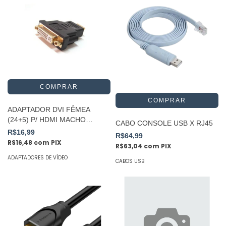
ADAPTADOR DVI FÊMEA
(24+5) P/ HDMI MACHO
CABO CONSOLE USB X RJ45
ADAP0012
R$16,99
R$64,99
R$16,48
com
PIX
R$63,04
com
PIX
ADAPTADORES DE VÍDEO
CABOS USB