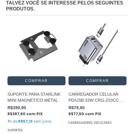
TALVEZ VOCÊ SE INTERESSE PELOS SEGUINTES
PRODUTOS.
SUPORTE PARA STARLINK
CARREGADOR CELULAR
MINI MAGNETICO METAL
PD/USB 33W CRG-233CC
HREBOS
R$399,90
R$79,90
R$387,90
com
PIX
R$77,50
com
PIX
7
x de
R$57,13
sem juros
CARREGADORES VEICULARES
SUPORTES