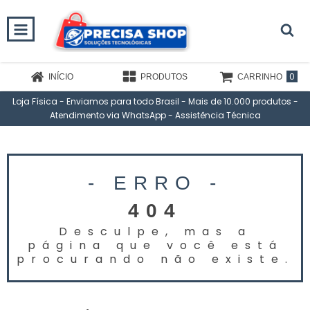
0
INÍCIO
PRODUTOS
CARRINHO
Loja Física - Enviamos para todo Brasil - Mais de 10.000 produtos -
Atendimento via WhatsApp - Assistência Técnica
- ERRO -
404
Desculpe, mas a
página que você est
procurando não existe.