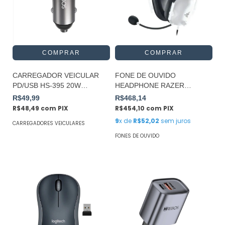
CARREGADOR VEICULAR
FONE DE OUVIDO
PD/USB HS-395 20W
HEADPHONE RAZER
HREBOS
BLACKSHARK V2 BRANCO
R$49,99
R$468,14
R$48,49
com
PIX
R$454,10
com
PIX
9
x de
R$52,02
sem juros
CARREGADORES VEICULARES
FONES DE OUVIDO