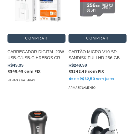
CARREGADOR DIGITAL 20W
CARTÃO MICRO V10 SD
USB-C/USB-C HREBOS CRG-
SANDISK FULLHD 256 GB
211CC
SANDISK
R$49,99
R$249,99
R$48,49
com
PIX
R$242,49
com
PIX
4
x de
R$62,50
sem juros
PILHAS E BATERIAS
ARMAZENAMENTO